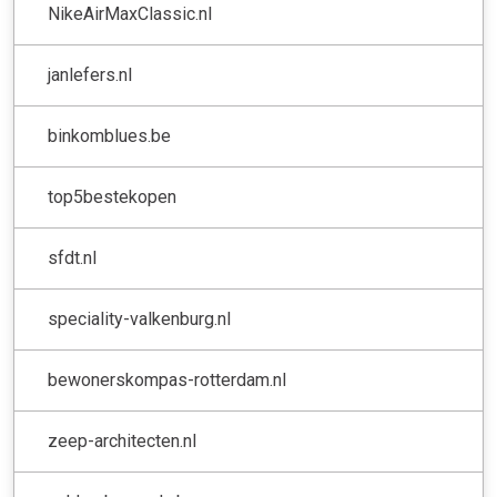
NikeAirMaxClassic.nl
janlefers.nl
binkomblues.be
top5bestekopen
sfdt.nl
speciality-valkenburg.nl
bewonerskompas-rotterdam.nl
zeep-architecten.nl