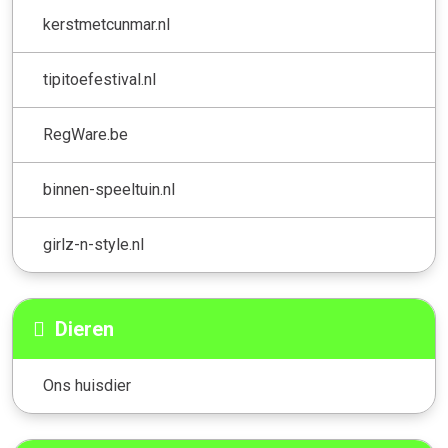
kerstmetcunmar.nl
tipitoefestival.nl
RegWare.be
binnen-speeltuin.nl
girlz-n-style.nl
Dieren
Ons huisdier