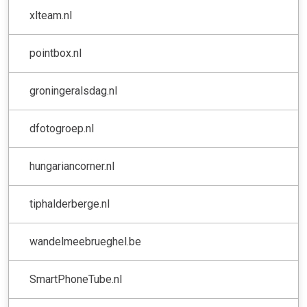
xlteam.nl
pointbox.nl
groningeralsdag.nl
dfotogroep.nl
hungariancorner.nl
tiphalderberge.nl
wandelmeebrueghel.be
SmartPhoneTube.nl