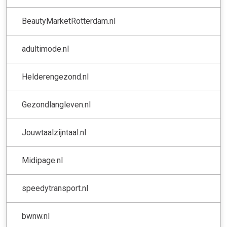
BeautyMarketRotterdam.nl
adultimode.nl
Helderengezond.nl
Gezondlangleven.nl
Jouwtaalzijntaal.nl
Midipage.nl
speedytransport.nl
bwnw.nl