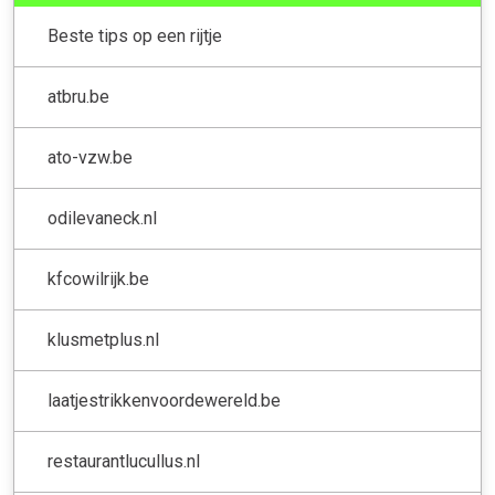
Beste tips op een rijtje
atbru.be
ato-vzw.be
odilevaneck.nl
kfcowilrijk.be
klusmetplus.nl
laatjestrikkenvoordewereld.be
restaurantlucullus.nl